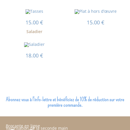
15.00
€
15.00
€
Saladier
18.00
€
Abonnez vous à l'info-lettre et bénéficiez de 10% de réduction sur votre
première commande.
JOLI JOUR 17
Brocante en ligne
Valorisation de la seconde main