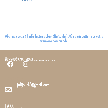
Abonnez vous à l'info-lettre et bénéficiez de 10% de réduction sur votre
première commande.
JOLI JOUR 17
Brocante en ligne
Valorisation de la seconde main
Contacts
jolijour17@gmail.com
Informations
F A Q