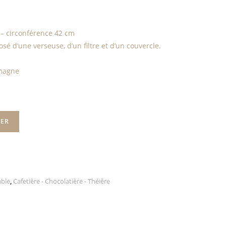
 – circonférence 42 cm
osé d’une verseuse, d’un filtre et d’un couvercle.
emagne
IER
able
,
Cafetière - Chocolatière - Théière