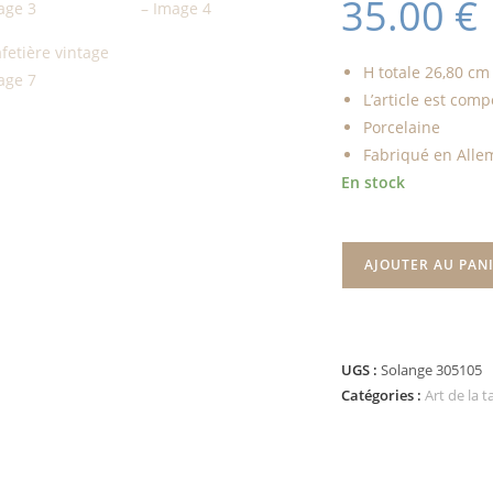
35.00
€
H totale 26,80 cm
L’article est comp
Porcelaine
Fabriqué en All
En stock
AJOUTER AU PAN
UGS :
Solange 305105
Catégories :
Art de la t