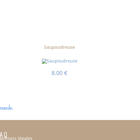
Saupoudreuse
8.00
€
ommande.
nformations
 A Q
entions légales