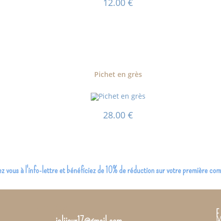
12.00
€
Pichet en grès
28.00
€
 vous à l'info-lettre et bénéficiez de 10% de réduction sur votre première c
Contacts
I
F
M
jolijour17@gmail.com