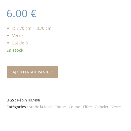
6.00
€
D 7,70 cm H 8,70 cm
Verre
Lot de 8
En stock
AJOUTER AU PANIER
UGS :
Pépin 407498
Catégories :
Art de la table
,
Chope - Coupe - Flûte - Gobelet - Verre