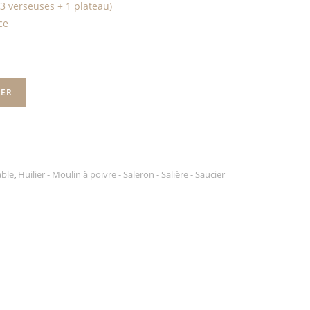
( 3 verseuses + 1 plateau)
ce
IER
able
,
Huilier - Moulin à poivre - Saleron - Salière - Saucier