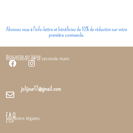
Abonnez vous à l'info-lettre et bénéficiez de 10% de réduction sur votre
première commande.
JOLI JOUR 17
Brocante en ligne
Valorisation de la seconde main
Contacts
jolijour17@gmail.com
Informations
F A Q
Mentions légales
CGV