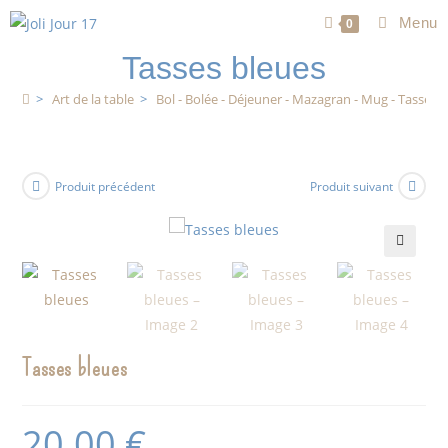
Menu
0
Tasses bleues
>
Art de la table
>
Bol - Bolée - Déjeuner - Mazagran - Mug - Tasse
Produit précédent
Produit suivant
🔍
Tasses bleues
20.00
€