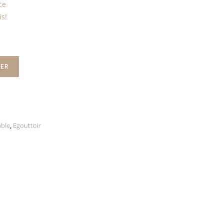
ce
is!
IER
able
,
Egouttoir