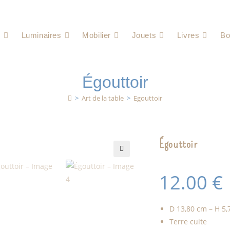
e
Luminaires
Mobilier
Jouets
Livres
Bo
Égouttoir
>
Art de la table
>
Egouttoir
Égouttoir
🔍
12.00
€
D 13,80 cm – H 5
Terre cuite