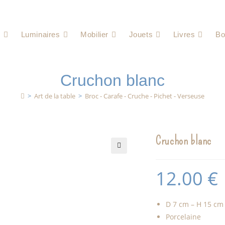
e
Luminaires
Mobilier
Jouets
Livres
Bo
Cruchon blanc
>
Art de la table
>
Broc - Carafe - Cruche - Pichet - Verseuse
Cruchon blanc
🔍
12.00
€
D 7 cm – H 15 cm
Porcelaine