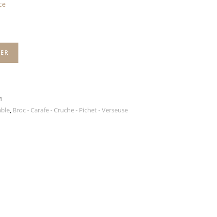
ce
IER
4
able
,
Broc - Carafe - Cruche - Pichet - Verseuse