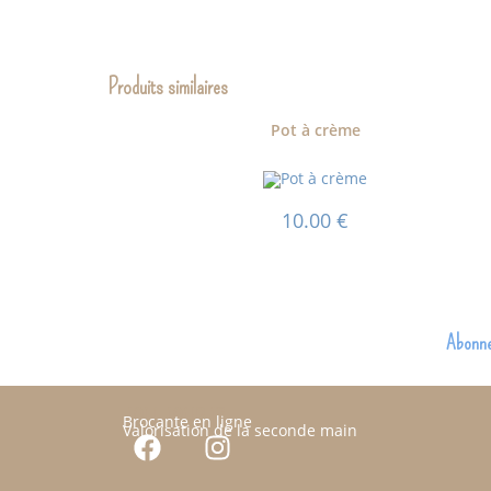
Produits similaires
Pot à crème
10.00
€
Abonnez
JOLI JOUR 17
Brocante en ligne
Valorisation de la seconde main