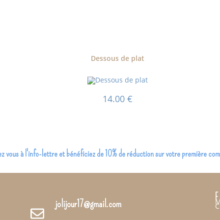
Dessous de plat
14.00
€
 vous à l'info-lettre et bénéficiez de 10% de réduction sur votre première c
Contacts
I
F
M
jolijour17@gmail.com
C