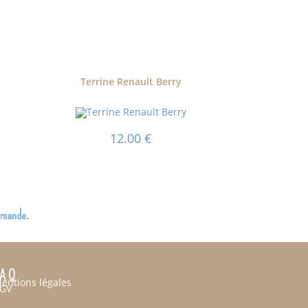
Terrine Renault Berry
12.00
€
ommande.
nformations
 A Q
entions légales
GV