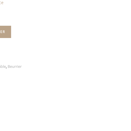
ce
IER
able
,
Beurrier