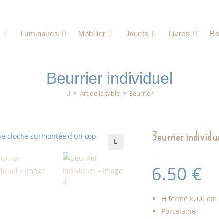
e
Luminaires
Mobilier
Jouets
Livres
Bo
Beurrier individuel
>
Art de la table
>
Beurrier
Beurrier individu
🔍
6.50
€
H fermé 8, 00 cm
Porcelaine