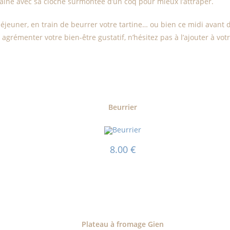
laine avec sa cloche surmontée d’un coq pour mieux l’attraper.
déjeuner, en train de beurrer votre tartine… ou bien ce midi avant
agrémenter votre bien-être gustatif, n’hésitez pas à l’ajouter à v
Beurrier
8.00
€
Plateau à fromage Gien