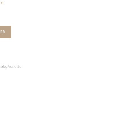
ce
IER
able
,
Assiette