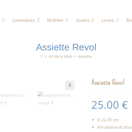
e
Luminaires
Mobilier
Jouets
Livres
Bo
Assiette Revol
>
Art de la table
>
Assiette
Assiette Revol
🔍
25.00
€
D 22,70 cm
Porcelaine et éta