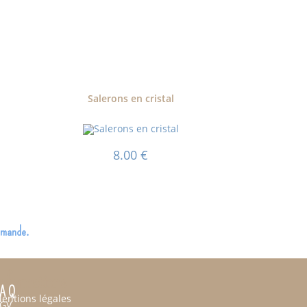
Salerons en cristal
8.00
€
ommande.
nformations
 A Q
entions légales
GV