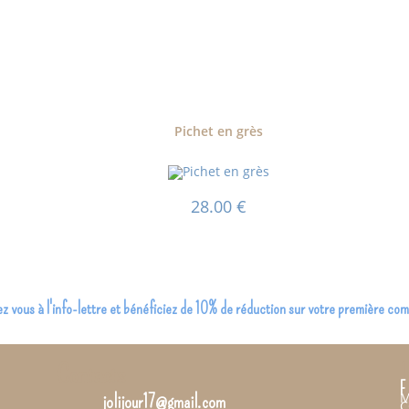
Pichet en grès
28.00
€
 vous à l'info-lettre et bénéficiez de 10% de réduction sur votre première c
Contacts
I
F
M
jolijour17@gmail.com
C