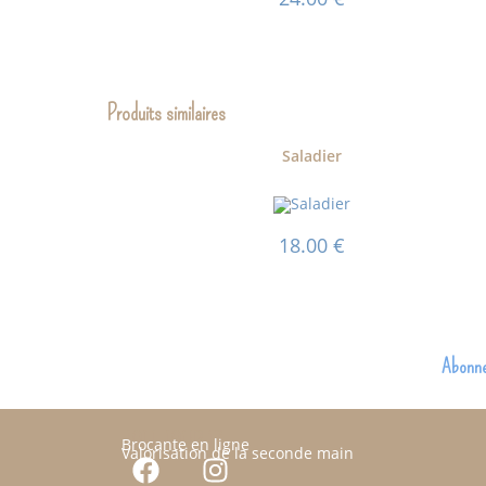
Produits similaires
Saladier
18.00
€
Abonnez
JOLI JOUR 17
Brocante en ligne
Valorisation de la seconde main