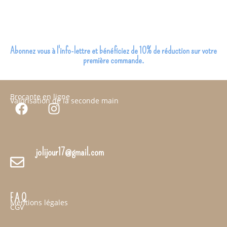
Abonnez vous à l'info-lettre et bénéficiez de 10% de réduction sur votre
première commande.
JOLI JOUR 17
Brocante en ligne
Valorisation de la seconde main
Contacts
jolijour17@gmail.com
Informations
F A Q
Mentions légales
CGV