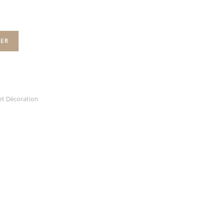
IER
et Décoration