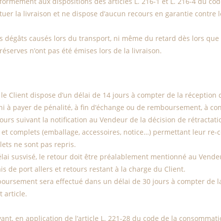
mément aux dispositions des articles L. 216-1 et L. 216-4 du cod
ctuer la livraison et ne dispose d’aucun recours en garantie contre
des dégâts causés lors du transport, ni même du retard dès lors qu
erves n’ont pas été émises lors de la livraison.
e Client dispose d’un délai de 14 jours à compter de la réception 
 ni à payer de pénalité, à fin d’échange ou de remboursement, à co
jours suivant la notification au Vendeur de la décision de rétractati
ne et complets (emballage, accessoires, notice…) permettant leur r
ets ne sont pas repris.
délai susvisé, le retour doit être préalablement mentionné au Vende
s de port allers et retours restant à la charge du Client.
mboursement sera effectué dans un délai de 30 jours à compter de l
 article.
avant, en application de l’article L. 221-28 du code de la consommati