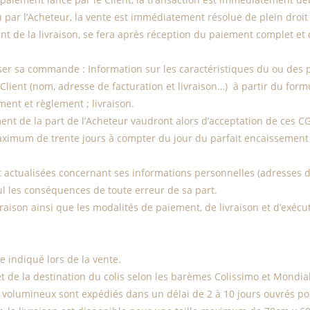
dû par l’Acheteur, la vente est immédiatement résolue de plein dro
 de la livraison, se fera après réception du paiement complet et d
ser sa commande : Information sur les caractéristiques du ou des pro
 Client (nom, adresse de facturation et livraison…) à partir du for
ment et règlement ; livraison.
nt de la part de l’Acheteur vaudront alors d’acceptation de ces C
ximum de trente jours à compter du jour du parfait encaissement 
t actualisées concernant ses informations personnelles (adresses d
ul les conséquences de toute erreur de sa part.
livraison ainsi que les modalités de paiement, de livraison et d’ex
e indiqué lors de la vente.
 et de la destination du colis selon les barèmes Colissimo et Mondia
volumineux sont expédiés dans un délai de 2 à 10 jours ouvrés pou