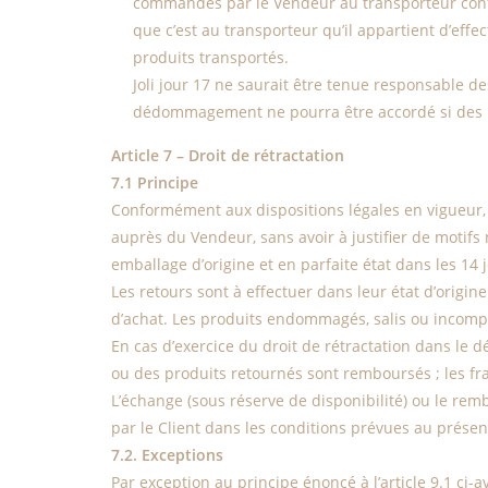
commandés par le Vendeur au transporteur confor
que c’est au transporteur qu’il appartient d’effe
produits transportés.
Joli jour 17 ne saurait être tenue responsable 
dédommagement ne pourra être accordé si des rés
Article 7 – Droit de rétractation
7.1 Principe
Conformément aux dispositions légales en vigueur, l
auprès du Vendeur, sans avoir à justifier de motifs
emballage d’origine et en parfaite état dans les 14 
Les retours sont à effectuer dans leur état d’origi
d’achat. Les produits endommagés, salis ou incompl
En cas d’exercice du droit de rétractation dans le 
ou des produits retournés sont remboursés ; les frai
L’échange (sous réserve de disponibilité) ou le re
par le Client dans les conditions prévues au présent
7.2. Exceptions
Par exception au principe énoncé à l’article 9.1 ci-