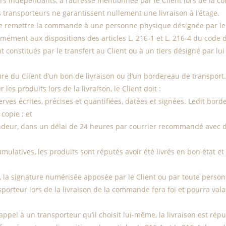
urs indépendants, à l’adresse mentionnée par le Client lors de la 
s transporteurs ne garantissent nullement une livraison à l’étage.
 de remettre la commande à une personne physique désignée par le C
ément aux dispositions des articles L. 216-1 et L. 216-4 du code d
onstitués par le transfert au Client ou à un tiers désigné par lu
re du Client d’un bon de livraison ou d’un bordereau de transport.
s produits lors de la livraison, le Client doit :
serves écrites, précises et quantifiées, datées et signées. Ledit b
copie ; et
Vendeur, dans un délai de 24 heures par courrier recommandé avec 
umulatives, les produits sont réputés avoir été livrés en bon état 
, la signature numérisée apposée par le Client ou par toute perso
sporteur lors de la livraison de la commande fera foi et pourra val
appel à un transporteur qu’il choisit lui-même, la livraison est rép