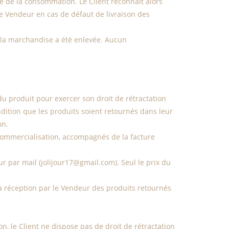
e de la consommation. Le Client reconnaît alors
 le Vendeur en cas de défaut de livraison des
e la marchandise a été enlevée. Aucun
du produit pour exercer son droit de rétractation
ndition que les produits soient retournés dans leur
on.
e-commercialisation, accompagnés de la facture
ur par mail (jolijour17@gmail.com). Seul le prix du
a réception par le Vendeur des produits retournés
on, le Client ne dispose pas de droit de rétractation