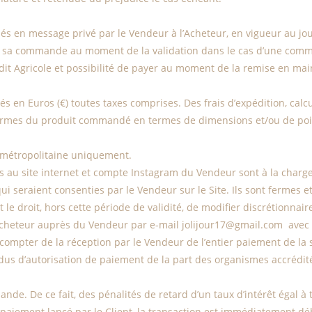
 en message privé par le Vendeur à l’Acheteur, en vigueur au jour
 de sa commande au moment de la validation dans le cas d’une comm
édit Agricole et possibilité de payer au moment de la remise en ma
s en Euros (€) toutes taxes comprises. Des frais d’expédition, calcul
ormes du produit commandé en termes de dimensions et/ou de poids. 
e métropolitaine uniquement.
s au site internet et compte Instagram du Vendeur sont à la charge
ui seraient consenties par le Vendeur sur le Site. Ils sont fermes e
t le droit, hors cette période de validité, de modifier discrétionna
Acheteur auprès du Vendeur par e-mail jolijour17@gmail.com avec 
compter de la réception par le Vendeur de l’entier paiement de la 
dus d’autorisation de paiement de la part des organismes accrédité
. De ce fait, des pénalités de retard d’un taux d’intérêt égal à tro
paiement lancé par le Client, la transaction est immédiatement déb