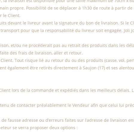
, la livraison est disponible pour une taille maximum de 70cm x 60
 main propre. Possibilité de se déplacer à 1h30 de route à partir
 le Client.
oduits devant le livreur avant la signature du bon de livraison. Si le 
ansport pour que la responsabilité du livreur soit engagée. Joli j
raison, et/ou ne procéderait pas au retrait des produits dans les déla
e des frais de livraison, aller et retour.
 Client. Tout risque lié au retour du ou des produits (casse, vol, per
t également être retirés directement à Saujon (17) et ses alento
e Client lors de la commande et expédiés dans les meilleurs délais
st tenu de contacter préalablement le Vendeur afin que celui lui p
e fausse adresse ou d’erreurs faites sur l’adresse de livraison en
heteur se verra proposer deux options :