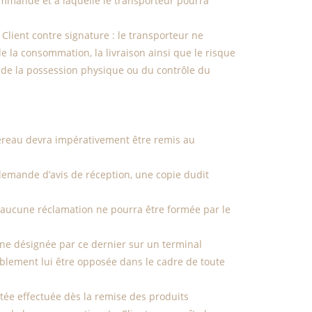
commande et à laquelle le transporteur pourra
lient contre signature : le transporteur ne
e la consommation, la livraison ainsi que le risque
i de la possession physique ou du contrôle du
ordereau devra impérativement être remis au
demande d’avis de réception, une copie dudit
et aucune réclamation ne pourra être formée par le
nne désignée par ce dernier sur un terminal
ablement lui être opposée dans le cadre de toute
utée effectuée dès la remise des produits